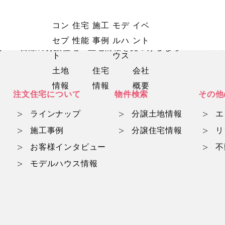
コン
住宅
施工
モデ
イベ
セプ
性能
事例
ルハ
ント
マ目線の分譲住宅・土地情報を見つけるならwith mam
ト
ウス
土地
住宅
会社
情報
情報
概要
注文住宅について
物件検索
その他
ラインナップ
分譲土地情報
エ
施工事例
分譲住宅情報
リ
お客様インタビュー
不
モデルハウス情報