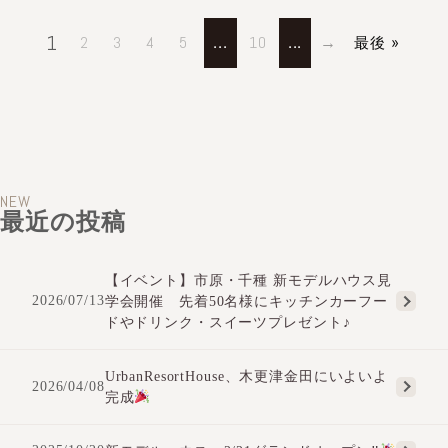
1
2
3
4
5
10
...
...
最後 »
NEW
最近の投稿
【イベント】市原・千種 新モデルハウス見
2026/07/13
学会開催 先着50名様にキッチンカーフー
ドやドリンク・スイーツプレゼント♪
UrbanResortHouse、木更津金田にいよいよ
2026/04/08
完成