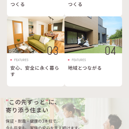
つくる
つくる
03
04
FEATURES
FEATURES
安心、安全に永く暮ら
地域とつながる
す
“
この先ずっと
“
に、
寄り添う住まい
保証・耐震・健康の3本柱で、
今も将来も、家族の安心を支え続けます。