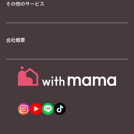
著作権について
その他のサービス
当社ホームページの内容、テキスト、画像等の無
断転載・無断使用を固く禁じます。
当社のホームページ上の文書（商品画像情報等含
む）に関する著作権は、特別の記載がない限り、
会社概要
すべて当社ならびにサイト制作会社に帰属します。
本ホームページをご利用いただく際には、非営利
目的およびお客様内部の使用に限り、これらの文
書を複製することができます。
文書に当社の著作権の表示がされている場合は、
当該著作権の表示を付したまま複製していただく
ことが必要です。営利目的による複製、あるいは
翻訳、有線送信等、上記以外の著作権法上の利用
はできませんので、ご注意ください。
免責事項
当社は、当社が運営/管理するウェブサイト（以
下、「本サイト」といいます）の運営にあたり、
下記の各条項に定める事項については、免責され