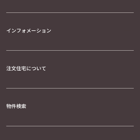
ス、ドメインを記録することがあります。しか
し、そのようなデータからは、お客様個人を特定
することはできません。
クッキー（Cookie）について
インフォメーション
当社のウェブサイトをより便利に閲覧していただ
くため、ウェブサーバよりお客様のコンピュータ
にクッキー（cookie）と呼ばれる小規模のデータ
を送付し、ハードディスクに記憶することがあり
ます。ブラウザの設定でクッキーの受け取りを拒
否することができますが、それによりウェブサイ
注文住宅について
トのご利用が正常にできない場合がありますので
ご注意下さい。
Google を含む第三者配信事業者は Cookieを使用
して、当ウェブサイトへの過去のアクセス情報に
基づいてインターネット上のさまざまなサイトに
物件検索
当社の広告を配信することがあります。Google広
告または、Network Advertising Initiative のオ
プトアウトページにアクセスして、Googleを含む
第三者配信事業者による Cookieの使用を無効にで
きます。