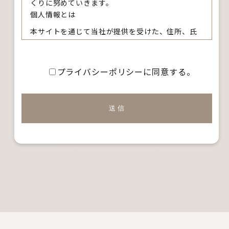
くりに努めていきます。
個人情報とは
本サイトを通じて当社が提供を受けた、住所、氏
名、電話番号、E-mail アドレス等、特定の個人を
識別できる情報をいいます。
個人情報の収集について
プライバシーポリシーに同意する。
本サイトを通じて個人情報を収集する際は、利用
者ご本人の意思による情報の提供を原則としま
す。
個人情報の収集にあたってはその利用目的を特定
し、明示いたします。
個人情報の収集は特定された利用目的を達成する
ために必要な範囲内で行います。
個人情報の利用制限について
提供いただいた個人情報は、あらかじめ明示した
利用目的の範囲内で利用いたします。
個人情報は、本人の同意がある場合を除き、明示
した利用目的以外で利用・提供することはありま
せん。