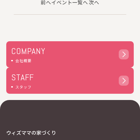
前へ
イベント一覧へ
次へ
個人情報の利用目的の範囲内において、個人情報
を含む業務を外部委託する場合は、契約書等によ
り当社と同等の個人情報の適正な管理を求めま
す。
個人情報の管理について
収集しました個人情報については、ホームページ
管理者が厳重に管理し、漏えい、不正流用、改ざ
COMPANY
ん等の防止に適切な対策を講じます。
会社概要
当社が信頼に足ると判断した委託先に個人情報を
委託することがあります。その利用目的は明示し
STAFF
た当社の利用目的達成のために必要な範囲内に限
ります。
スタッフ
利用目的に関し保存の必要のなくなった個人情報
については、確実に、かつ、速やかに消去しま
す。
IPアドレス等の利用について
当社ウェブサイトへのアクセスの傾向を分析する
ため、また、当社ウェブサイトで発生した問題を
ウィズママの家づくり
解決するために、アクセスのなされたIPアドレ