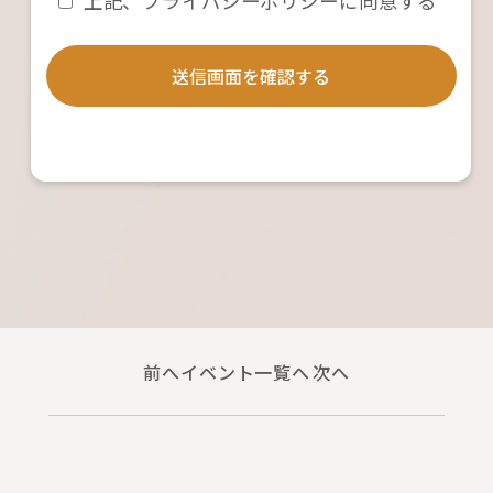
上記、プライバシーポリシーに同意する
ンビル1F
代表者：遠藤一平
【２．個人情報の取得方法】
送信画面を確認する
当社は、お客様よりお問い合わせや資料請求、来
場予約、見積依頼などを頂くに伴い、氏名・住
所・電話番号・メールアドレスなど個人を特定で
きる情報を取得する際には、利用目的を公表（本
ポリシーによる公表を含む。）若しくは通知し、
また、直接ご本人様から契約書その他書面（電磁
的記録を含む。）に記載された個人情報を取得す
る場合にはあらかじめ利用目的を明示し、適切か
つ公正な方法によって、個人情報を取得いたしま
す。
【３．個人情報の利用目的】
当社は、お客様に関する個人情報を以下の目的で
前へ
イベント一覧へ
次へ
利用いたします。
・住宅及び共同住宅等の新築・リフォーム工事に
おける設計・施工・監理又は引渡し後のアフター
サービス・修繕等の関連業務の実施のため
・打合せ、決済、アンケートの実施、その他お客