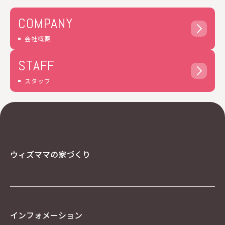
様等と当社との間の契約を適切に履行するため
・お客様のお問い合わせ・ご相談・苦情・修理・
COMPANY
サポートへの対応、確認及び記録のため
・お客様の本人確認・個人認証のため
会社概要
・見積書、商品、請求書、お客様が参加したキャ
ンペーンにかかる当選者への景品その他お客様よ
STAFF
りご依頼いただいた事項等の発送のため
・商品の開発その他サービスの改善・向上のため
スタッフ
・当社の提供するデジタル・サービス（ウェブサ
イト・モバイルアプリなど）におけるお客様の体
験の改善・向上のため
・ご案内状・電子メール等による各種イベント・
商品・サービス・セミナー・キャンペーン等の広
告・情報提供のため
ウィズママの家づくり
・お客様の満足度や傾向等を分析した統計データ
等により、新商品・新サービスの開発を行うため
・GoogleやYahoo!等の広告配信事業者を利用し
た行動ターゲティング広告の配信のため
・お客様の趣味・嗜好等の把握のために当社が取
得した属性情報・行動履歴等の分析及び分析結果
インフォメーション