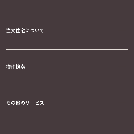
に基づく商品・サービスの提供のため
・お客様に当社の商品・サービスを安全に提供す
るため
・利用規約に違反している利用者の発見と当該利
用者への通知や、サービス等を悪用した詐欺や不
注文住宅について
正アクセス等の不正行為を調査・検出・予防、及
びこれらに対応するため
・その他当社事業に関連する業務のため
【４．個人データを安全に管理するための措置】
当社は、個人データについて、漏えい、滅失又は
き損の防止等、その管理のために必要かつ適切な
物件検索
安全管理措置を講じます。また、個人データを取
り扱う従業者や委託先（再委託先等を含みま
す。）に対して、必要かつ適切な監督を行いま
す。個人データの安全管理措置の詳細に関して
は、【８．個人情報取り扱いに関するご相談・お
その他のサービス
問合せの連絡先】記載のお問い合わせ窓口までお
問い合わせください。
【５．個人データの共同利用】
当社は、お客様に関する個人データを以下のとお
り共同利用を行います。