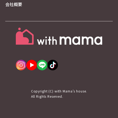
（１）個人データの管理に関する責任者
会社概要
ネクストワンインターナショナル株式会社
共同利用についてのお問い合わせは下記【８．個
人情報取り扱いに関するご相談・お問合せの連絡
先】記載のお問い合わせ窓口宛にお願いします。
（２）共同して利用する者の利用目的
上記「３．個人情報の利用目的」の内容と同様。
（３）利用項目
氏名、住所、郵便番号、電話番号、メールアドレ
ス、性別、生年月日、年齢、家族、アンケート内
容、勤務場所、職業、学歴と職歴、融資等の手続
きに必要な情報など
（４）共同して利用する者の範囲
株式会社おうちのクリニック、東日本建設株式会
社、f’sガーデン株式会社
【６．個人データの第三者提供について】
Copyright (C) with Mama's house.
当社は法令及びガイドラインに別段の定めがある
All Rights Reserved.
場合を除き、同意を得ないで第三者に個人情報を
提供することは致しません。
【７．保有個人データの開示、訂正】