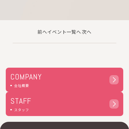
提供いただいた個人情報は、あらかじめ明示した
利用目的の範囲内で利用いたします。
個人情報は、本人の同意がある場合を除き、明示
した利用目的以外で利用・提供することはありま
せん。
前へ
イベント一覧へ
次へ
個人情報の利用目的の範囲内において、個人情報
を含む業務を外部委託する場合は、契約書等によ
り当社と同等の個人情報の適正な管理を求めま
す。
個人情報の管理について
収集しました個人情報については、ホームページ
管理者が厳重に管理し、漏えい、不正流用、改ざ
COMPANY
ん等の防止に適切な対策を講じます。
会社概要
当社が信頼に足ると判断した委託先に個人情報を
委託することがあります。その利用目的は明示し
STAFF
た当社の利用目的達成のために必要な範囲内に限
ります。
スタッフ
利用目的に関し保存の必要のなくなった個人情報
については、確実に、かつ、速やかに消去しま
す。