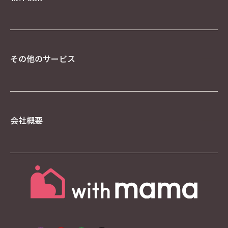
告または、Network Advertising Initiative のオ
プトアウトページにアクセスして、Googleを含む
第三者配信事業者による Cookieの使用を無効にで
きます。
著作権について
その他のサービス
当社ホームページの内容、テキスト、画像等の無
断転載・無断使用を固く禁じます。
当社のホームページ上の文書（商品画像情報等含
む）に関する著作権は、特別の記載がない限り、
会社概要
すべて当社ならびにサイト制作会社に帰属します。
本ホームページをご利用いただく際には、非営利
目的およびお客様内部の使用に限り、これらの文
書を複製することができます。
文書に当社の著作権の表示がされている場合は、
当該著作権の表示を付したまま複製していただく
ことが必要です。営利目的による複製、あるいは
翻訳、有線送信等、上記以外の著作権法上の利用
はできませんので、ご注意ください。