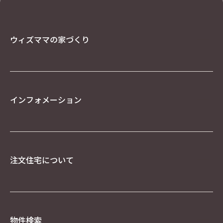
IPアドレス等の利用について
当社ウェブサイトへのアクセスの傾向を分析する
ため、また、当社ウェブサイトで発生した問題を
ウィズママの家づくり
解決するために、アクセスのなされたIPアドレ
ス、ドメインを記録することがあります。しか
し、そのようなデータからは、お客様個人を特定
することはできません。
クッキー（Cookie）について
インフォメーション
当社のウェブサイトをより便利に閲覧していただ
くため、ウェブサーバよりお客様のコンピュータ
にクッキー（cookie）と呼ばれる小規模のデータ
を送付し、ハードディスクに記憶することがあり
ます。ブラウザの設定でクッキーの受け取りを拒
否することができますが、それによりウェブサイ
注文住宅について
トのご利用が正常にできない場合がありますので
ご注意下さい。
Google を含む第三者配信事業者は Cookieを使用
して、当ウェブサイトへの過去のアクセス情報に
基づいてインターネット上のさまざまなサイトに
物件検索
当社の広告を配信することがあります。Google広