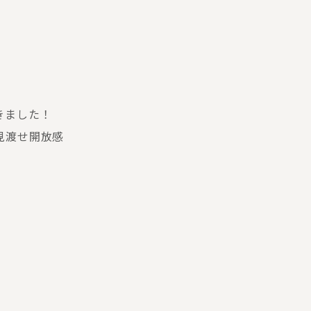
きました！
見渡せ開放感