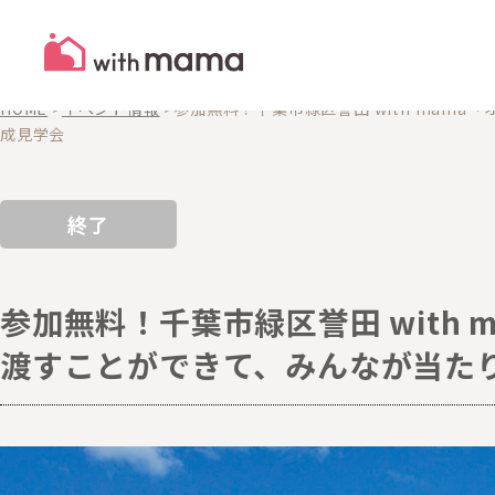
EVENTS
イベント
HOME
>
イベント情報
>
参加無料！千葉市緑区誉田 with ma
成見学会
終了
参加無料！千葉市緑区誉田 with
渡すことができて、みんなが当た