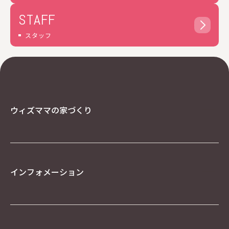
委託することがあります。その利用目的は明示し
STAFF
た当社の利用目的達成のために必要な範囲内に限
ります。
スタッフ
利用目的に関し保存の必要のなくなった個人情報
については、確実に、かつ、速やかに消去しま
す。
IPアドレス等の利用について
当社ウェブサイトへのアクセスの傾向を分析する
ため、また、当社ウェブサイトで発生した問題を
ウィズママの家づくり
解決するために、アクセスのなされたIPアドレ
ス、ドメインを記録することがあります。しか
し、そのようなデータからは、お客様個人を特定
することはできません。
クッキー（Cookie）について
インフォメーション
当社のウェブサイトをより便利に閲覧していただ
くため、ウェブサーバよりお客様のコンピュータ
にクッキー（cookie）と呼ばれる小規模のデータ
を送付し、ハードディスクに記憶することがあり
ます。ブラウザの設定でクッキーの受け取りを拒