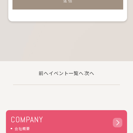
個人情報の収集にあたってはその利用目的を特定
し、明示いたします。
個人情報の収集は特定された利用目的を達成する
ために必要な範囲内で行います。
個人情報の利用制限について
提供いただいた個人情報は、あらかじめ明示した
利用目的の範囲内で利用いたします。
個人情報は、本人の同意がある場合を除き、明示
した利用目的以外で利用・提供することはありま
せん。
前へ
イベント一覧へ
次へ
個人情報の利用目的の範囲内において、個人情報
を含む業務を外部委託する場合は、契約書等によ
り当社と同等の個人情報の適正な管理を求めま
す。
個人情報の管理について
収集しました個人情報については、ホームページ
管理者が厳重に管理し、漏えい、不正流用、改ざ
COMPANY
ん等の防止に適切な対策を講じます。
会社概要
当社が信頼に足ると判断した委託先に個人情報を