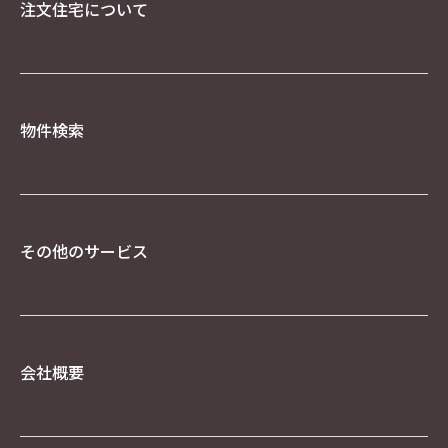
否することができますが、それによりウェブサイ
注文住宅について
トのご利用が正常にできない場合がありますので
ご注意下さい。
Google を含む第三者配信事業者は Cookieを使用
して、当ウェブサイトへの過去のアクセス情報に
基づいてインターネット上のさまざまなサイトに
物件検索
当社の広告を配信することがあります。Google広
告または、Network Advertising Initiative のオ
プトアウトページにアクセスして、Googleを含む
第三者配信事業者による Cookieの使用を無効にで
きます。
著作権について
その他のサービス
当社ホームページの内容、テキスト、画像等の無
断転載・無断使用を固く禁じます。
当社のホームページ上の文書（商品画像情報等含
む）に関する著作権は、特別の記載がない限り、
会社概要
すべて当社ならびにサイト制作会社に帰属します。
本ホームページをご利用いただく際には、非営利
目的およびお客様内部の使用に限り、これらの文
書を複製することができます。