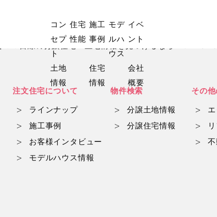
コン
住宅
施工
モデ
イベ
セプ
性能
事例
ルハ
ント
マ目線の分譲住宅・土地情報を見つけるならwith mam
ト
ウス
土地
住宅
会社
情報
情報
概要
注文住宅について
物件検索
その他
ラインナップ
分譲土地情報
エ
施工事例
分譲住宅情報
リ
お客様インタビュー
不
モデルハウス情報