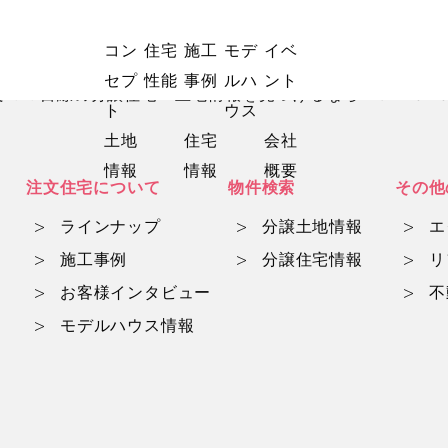
コン
住宅
施工
モデ
イベ
セプ
性能
事例
ルハ
ント
マ目線の分譲住宅・土地情報を見つけるならwith mam
ト
ウス
土地
住宅
会社
情報
情報
概要
注文住宅について
物件検索
その他
ラインナップ
分譲土地情報
エ
施工事例
分譲住宅情報
リ
お客様インタビュー
不
モデルハウス情報