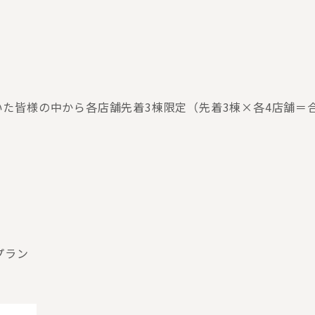
ただいた皆様の中から各店舗先着3棟限定（先着3棟×各4店舗＝合
プラン