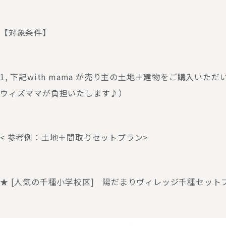
【対象条件】
1, 下記with mama が売り主の土地＋建物をご購入い
ウィズママが負担いたします♪）
< 参考例：土地＋間取りセットプラン>
★ [人気の千種小学校区] 陽だまりヴィレッジ千種セット