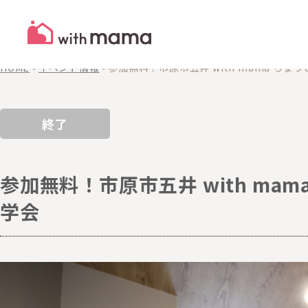
EVENTS
イベント
HOME
>
イベント情報
>
参加無料！市原市五井 with mama ち
終了
参加無料！市原市五井 with m
学会