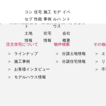
コン
住宅
施工
モデ
イベ
セプ
性能
事例
ルハ
ント
マ目線の分譲住宅・土地情報を見つけるならwith mam
ト
ウス
土地
住宅
会社
情報
情報
概要
注文住宅について
物件検索
その他
ラインナップ
分譲土地情報
エ
施工事例
分譲住宅情報
リ
お客様インタビュー
不
モデルハウス情報