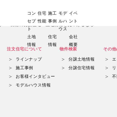
コン
住宅
施工
モデ
イベ
セプ
性能
事例
ルハ
ント
マ目線の分譲住宅・土地情報を見つけるならwith mam
ト
ウス
土地
住宅
会社
情報
情報
概要
注文住宅について
物件検索
その他
ラインナップ
分譲土地情報
エ
施工事例
分譲住宅情報
リ
お客様インタビュー
不
モデルハウス情報