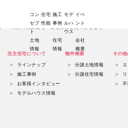
コン
住宅
施工
モデ
イベ
セプ
性能
事例
ルハ
ント
マ目線の分譲住宅・土地情報を見つけるならwith mam
ト
ウス
土地
住宅
会社
情報
情報
概要
注文住宅について
物件検索
その他
ラインナップ
分譲土地情報
エ
施工事例
分譲住宅情報
リ
お客様インタビュー
不
モデルハウス情報