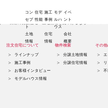
コン
住宅
施工
モデ
イベ
セプ
性能
事例
ルハ
ント
マ目線の分譲住宅・土地情報を見つけるならwith mam
ト
ウス
土地
住宅
会社
情報
情報
概要
注文住宅について
物件検索
その他
ラインナップ
分譲土地情報
エ
施工事例
分譲住宅情報
リ
お客様インタビュー
不
モデルハウス情報